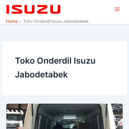
Skip
to
content
Home
Toko Onderdil Isuzu Jabodetabek
Toko Onderdil Isuzu
Jabodetabek
Sparepart
Suku
Cadang
Isuzu