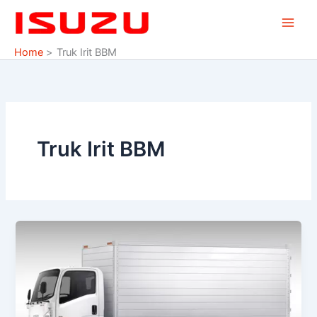
Skip
to
content
Home
Truk Irit BBM
Truk Irit BBM
Isuzu
NMR
Euro
4
pilihan
utama