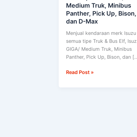
Medium Truk, Minibus
Isuzu
Panther, Pick Up, Bison,
semua
dan D-Max
tipe
Truk
Menjual kendaraan merk Isuzu
&
semua tipe Truk & Bus Elf, Isu
Bus
GIGA/ Medium Truk, Minibus
Elf,
Panther, Pick Up, Bison, dan [
Isuzu
GIGA/
Read Post »
Medium
Truk,
Minibus
Panther,
Pick
Up,
Bison,
dan