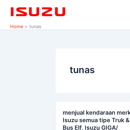
Skip
to
content
Home
tunas
tunas
menjual kendaraan mer
menjual
Isuzu semua tipe Truk &
kendaraan
Bus Elf, Isuzu GIGA/
merk