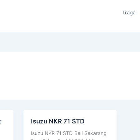
Traga
k
Isuzu NKR 71 STD
Isuzu
NKR
Isuzu NKR 71 STD Beli Sekarang
71