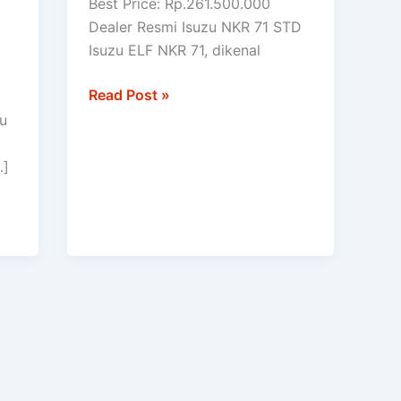
Best Price: Rp.261.500.000
STD
Dealer Resmi Isuzu NKR 71 STD
Isuzu ELF NKR 71, dikenal
Read Post »
zu
…]