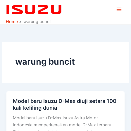
Skip
to
content
Home
warung buncit
warung buncit
Model baru Isuzu D-Max diuji setara 100
Model
kali keliling dunia
baru
Isuzu
Model baru Isuzu D-Max Isuzu Astra Motor
D-
Indonesia memperkenalkan model D-Max terbaru.
Max