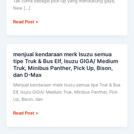
Tak cuma sebagai pick-up yang mendukung gaya,
diuji
New […]
setara
100
Read Post »
kali
keliling
dunia
menjual kendaraan merk Isuzu semua
menjual
tipe Truk & Bus Elf, Isuzu GIGA/ Medium
kendaraan
Truk, Minibus Panther, Pick Up, Bison,
merk
dan D-Max
Isuzu
semua
Menjual kendaraan merk Isuzu semua tipe Truk & Bus
tipe
Elf, Isuzu GIGA/ Medium Truk, Minibus Panther, Pick
Truk
Up, Bison, dan
&
Bus
Read Post »
Elf,
Isuzu
GIGA/