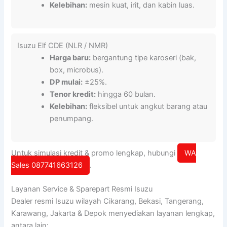
Kelebihan:
mesin kuat, irit, dan kabin luas.
Isuzu Elf CDE (NLR / NMR)
Harga baru:
bergantung tipe karoseri (bak,
box, microbus).
DP mulai:
±25%.
Tenor kredit:
hingga 60 bulan.
Kelebihan:
fleksibel untuk angkut barang atau
penumpang.
Untuk simulasi kredit & promo lengkap, hubungi
WA
Sales 087741663126
.
Layanan Service & Sparepart Resmi Isuzu
Dealer resmi Isuzu wilayah Cikarang, Bekasi, Tangerang,
Karawang, Jakarta & Depok menyediakan layanan lengkap,
antara lain: