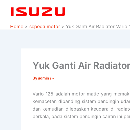
Skip
to
content
Home
sepeda motor
Yuk Ganti Air Radiator Vario
Yuk Ganti Air Radiato
By
admin
/
-
Vario 125 adalah motor matic yang memakai
kemacetan dibanding sistem pendingin udar
dan kemudian dilepaskan keudara di radia
berkala, pada sistem pendingin cairan ini pe