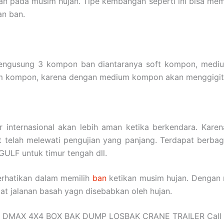
an pada musim hujan. Tipe kembangan seperti ini bisa mem
an ban.
 mengusung 3 kompon ban diantaranya soft kompon, med
um kompon, karena dengan medium kompon akan menggigit a
nternasional akan lebih aman ketika berkendara. Karena
 telah melewati pengujian yang panjang. Terdapat berba
ULF untuk timur tengah dll.
perhatikan dalam memilih
ban
ketikan musim hujan. Dengan 
bat jalanan basah yagn disebabkan oleh hujan.
ER DMAX 4X4 BOX BAK DUMP LOSBAK CRANE TRAILER Call 