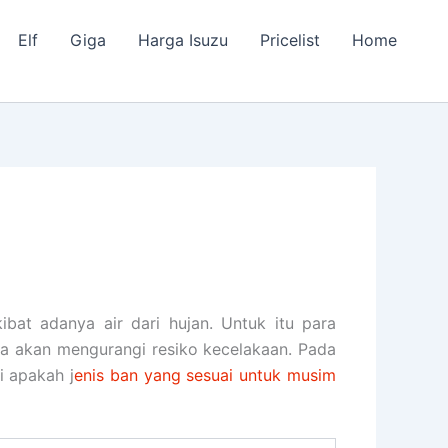
Elf
Giga
Harga Isuzu
Pricelist
Home
kibat adanya air dari hujan. Untuk itu para
uga akan mengurangi resiko kecelakaan. Pada
i apakah j
enis ban yang sesuai untuk musim