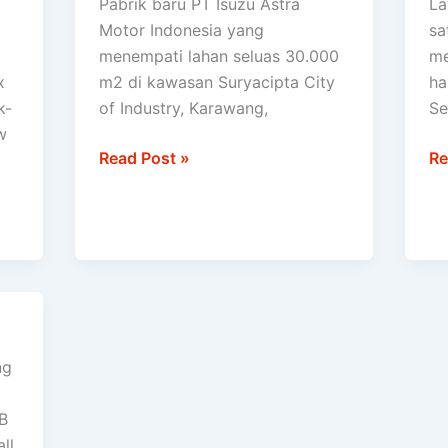
Pabrik baru PT Isuzu Astra
La
akan
Gr
Motor Indonesia yang
sa
hasilkan
Se
menempati lahan seluas 30.000
me
52.000
Se
x
m2 di kawasan Suryacipta City
ha
unit
k-
of Industry, Karawang,
Se
truk
w
Read Post »
Re
ng
B
ll