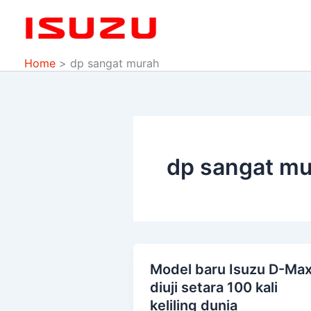
Skip
to
content
Home
dp sangat murah
dp sangat m
Model baru Isuzu D-Ma
Model
diuji setara 100 kali
baru
keliling dunia
Isuzu