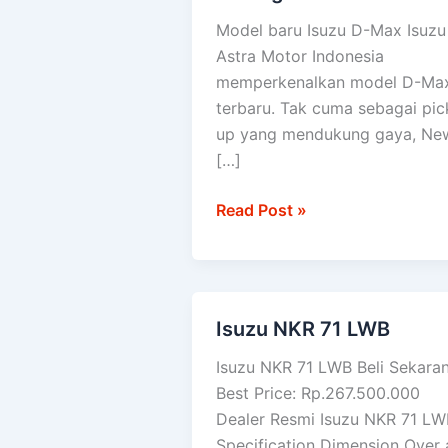
D-
Model baru Isuzu D-Max Isuzu
Max
Astra Motor Indonesia
diuji
memperkenalkan model D-Ma
setara
terbaru. Tak cuma sebagai pic
100
up yang mendukung gaya, Ne
kali
[…]
keliling
dunia
Read Post »
Isuzu NKR 71 LWB
Isuzu
NKR
Isuzu NKR 71 LWB Beli Sekara
71
Best Price: Rp.267.500.000
LWB
Dealer Resmi Isuzu NKR 71 LW
Specification Dimension Over a