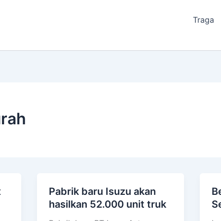
Traga
urah
x
Pabrik baru Isuzu akan
Be
Pabrik
Be
hasilkan 52.000 unit truk
S
baru
Is
Isuzu
El