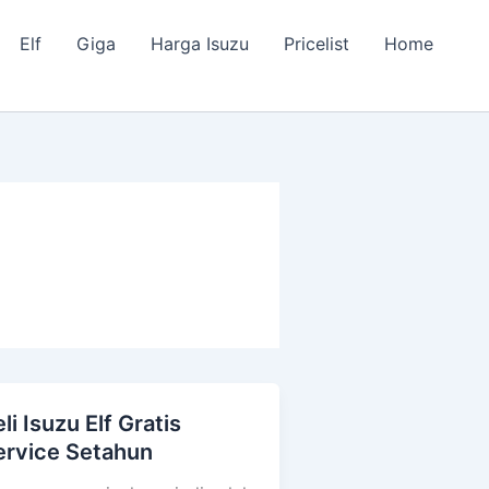
Elf
Giga
Harga Isuzu
Pricelist
Home
li Isuzu Elf Gratis
li
ervice Setahun
uzu
f