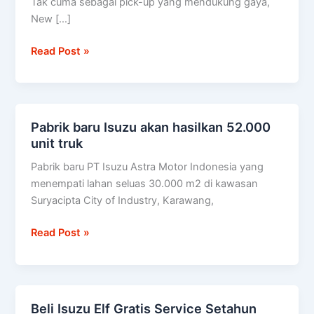
Tak cuma sebagai pick-up yang mendukung gaya,
diuji
New […]
setara
100
Read Post »
kali
keliling
dunia
Pabrik baru Isuzu akan hasilkan 52.000
Pabrik
unit truk
baru
Isuzu
Pabrik baru PT Isuzu Astra Motor Indonesia yang
akan
menempati lahan seluas 30.000 m2 di kawasan
hasilkan
Suryacipta City of Industry, Karawang,
52.000
unit
Read Post »
truk
Beli Isuzu Elf Gratis Service Setahun
Beli