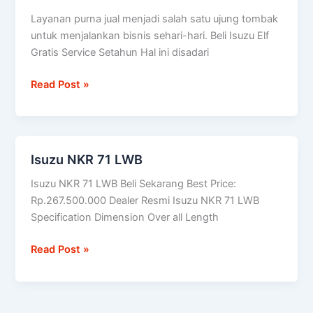
Isuzu
Layanan purna jual menjadi salah satu ujung tombak
Elf
untuk menjalankan bisnis sehari-hari. Beli Isuzu Elf
Gratis
Gratis Service Setahun Hal ini disadari
Service
Setahun
Read Post »
Isuzu NKR 71 LWB
Isuzu
NKR
Isuzu NKR 71 LWB Beli Sekarang Best Price:
71
Rp.267.500.000 Dealer Resmi Isuzu NKR 71 LWB
LWB
Specification Dimension Over all Length
Read Post »