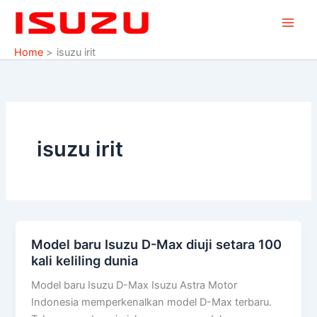
Skip
to
content
Home
isuzu irit
isuzu irit
Model baru Isuzu D-Max diuji setara 100
Model
kali keliling dunia
baru
Isuzu
Model baru Isuzu D-Max Isuzu Astra Motor
D-
Indonesia memperkenalkan model D-Max terbaru.
Max