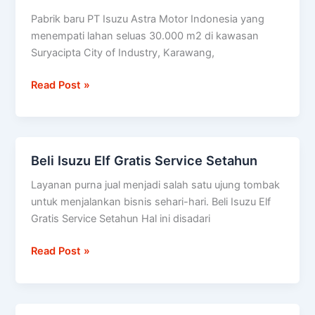
Isuzu
Pabrik baru PT Isuzu Astra Motor Indonesia yang
akan
menempati lahan seluas 30.000 m2 di kawasan
hasilkan
Suryacipta City of Industry, Karawang,
52.000
unit
Read Post »
truk
Beli Isuzu Elf Gratis Service Setahun
Beli
Isuzu
Layanan purna jual menjadi salah satu ujung tombak
Elf
untuk menjalankan bisnis sehari-hari. Beli Isuzu Elf
Gratis
Gratis Service Setahun Hal ini disadari
Service
Setahun
Read Post »