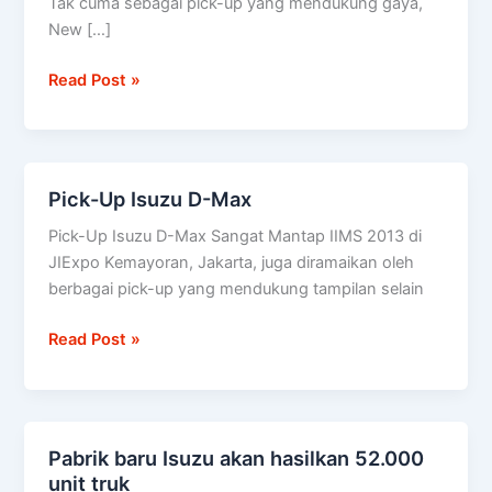
Tak cuma sebagai pick-up yang mendukung gaya,
diuji
New […]
setara
100
Read Post »
kali
keliling
dunia
Pick-Up Isuzu D-Max
Pick-
Up
Pick-Up Isuzu D-Max Sangat Mantap IIMS 2013 di
Isuzu
JIExpo Kemayoran, Jakarta, juga diramaikan oleh
D-
berbagai pick-up yang mendukung tampilan selain
Max
Read Post »
Pabrik baru Isuzu akan hasilkan 52.000
Pabrik
unit truk
baru