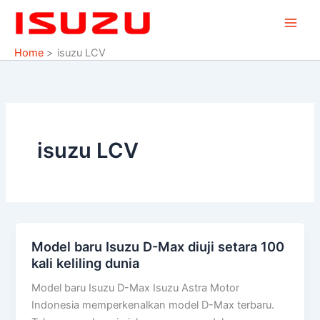
Skip
to
content
Home
isuzu LCV
isuzu LCV
Model baru Isuzu D-Max diuji setara 100
Model
kali keliling dunia
baru
Isuzu
Model baru Isuzu D-Max Isuzu Astra Motor
D-
Indonesia memperkenalkan model D-Max terbaru.
Max