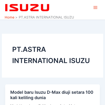
Skip
to
content
Home
PT.ASTRA INTERNATIONAL ISUZU
PT.ASTRA
INTERNATIONAL ISUZU
Model baru Isuzu D-Max diuji setara 100
Model
kali keliling dunia
baru
Isuzu