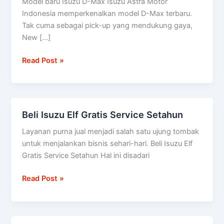
Model baru Isuzu D-Max Isuzu Astra Motor
D-
Indonesia memperkenalkan model D-Max terbaru.
Max
Tak cuma sebagai pick-up yang mendukung gaya,
diuji
New […]
setara
100
Read Post »
kali
keliling
dunia
Beli Isuzu Elf Gratis Service Setahun
Beli
Isuzu
Layanan purna jual menjadi salah satu ujung tombak
Elf
untuk menjalankan bisnis sehari-hari. Beli Isuzu Elf
Gratis
Gratis Service Setahun Hal ini disadari
Service
Setahun
Read Post »