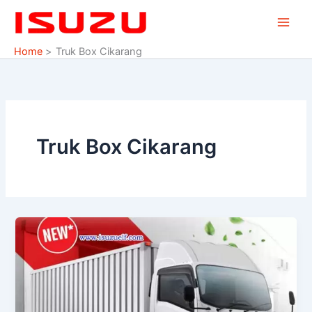
Skip
to
content
Home
Truk Box Cikarang
Truk Box Cikarang
Isuzu
NMR
bidang
ekspedisi
logistik