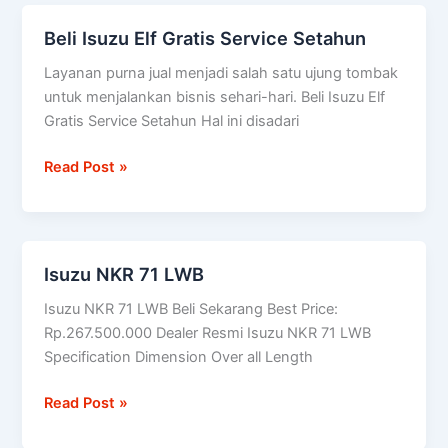
Medium
Beli Isuzu Elf Gratis Service Setahun
Beli
Truk,
Isuzu
Minibus
Layanan purna jual menjadi salah satu ujung tombak
Elf
Panther,
untuk menjalankan bisnis sehari-hari. Beli Isuzu Elf
Gratis
Pick
Gratis Service Setahun Hal ini disadari
Service
Up,
Setahun
Bison,
Read Post »
dan
D-
Max
Isuzu NKR 71 LWB
Isuzu
NKR
Isuzu NKR 71 LWB Beli Sekarang Best Price:
71
Rp.267.500.000 Dealer Resmi Isuzu NKR 71 LWB
LWB
Specification Dimension Over all Length
Read Post »