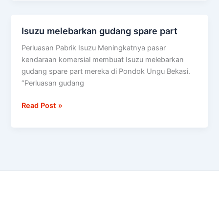
Isuzu melebarkan gudang spare part
Isuzu
melebarkan
Perluasan Pabrik Isuzu Meningkatnya pasar
gudang
kendaraan komersial membuat Isuzu melebarkan
spare
gudang spare part mereka di Pondok Ungu Bekasi.
part
“Perluasan gudang
Read Post »