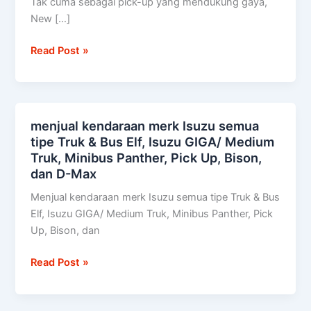
Tak cuma sebagai pick-up yang mendukung gaya,
diuji
New […]
setara
100
Read Post »
kali
keliling
dunia
menjual kendaraan merk Isuzu semua
menjual
tipe Truk & Bus Elf, Isuzu GIGA/ Medium
kendaraan
Truk, Minibus Panther, Pick Up, Bison,
merk
dan D-Max
Isuzu
semua
Menjual kendaraan merk Isuzu semua tipe Truk & Bus
tipe
Elf, Isuzu GIGA/ Medium Truk, Minibus Panther, Pick
Truk
Up, Bison, dan
&
Bus
Read Post »
Elf,
Isuzu
GIGA/