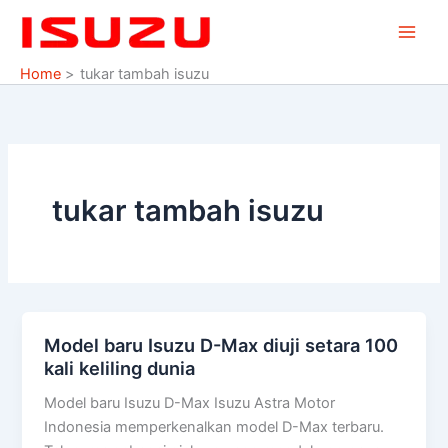
Skip
to
content
Home
tukar tambah isuzu
tukar tambah isuzu
Model baru Isuzu D-Max diuji setara 100
Model
kali keliling dunia
baru
Isuzu
Model baru Isuzu D-Max Isuzu Astra Motor
D-
Indonesia memperkenalkan model D-Max terbaru.
Max