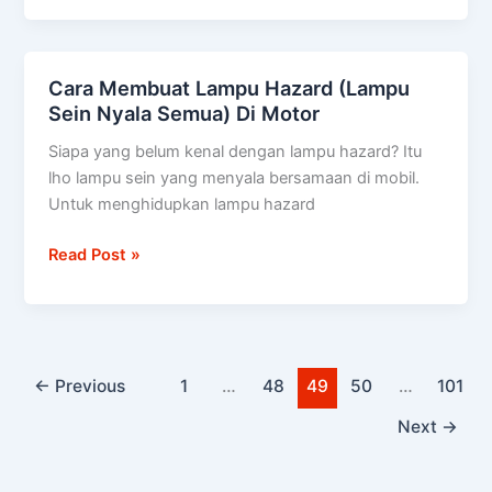
Cara Membuat Lampu Hazard (Lampu
Cara
Sein Nyala Semua) Di Motor
Membuat
Lampu
Siapa yang belum kenal dengan lampu hazard? Itu
Hazard
lho lampu sein yang menyala bersamaan di mobil.
(Lampu
Untuk menghidupkan lampu hazard
Sein
Nyala
Read Post »
Semua)
Di
Motor
←
Previous
1
…
48
49
50
…
101
Next
→