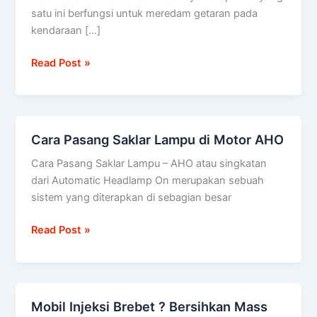
sepeda
satu ini berfungsi untuk meredam getaran pada
motor
kendaraan […]
Read Post »
Cara Pasang Saklar Lampu di Motor AHO
Cara
Pasang
Cara Pasang Saklar Lampu – AHO atau singkatan
Saklar
dari Automatic Headlamp On merupakan sebuah
Lampu
sistem yang diterapkan di sebagian besar
di
Motor
Read Post »
AHO
Mobil Injeksi Brebet ? Bersihkan Mass
Mobil