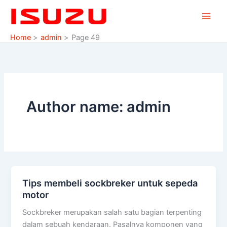
Skip
to
content
Home
admin
Page 49
Author name: admin
Tips membeli sockbreker untuk sepeda
Tips
motor
membeli
sockbreker
Sockbreker merupakan salah satu bagian terpenting
untuk
dalam sebuah kendaraan. Pasalnya komponen yang