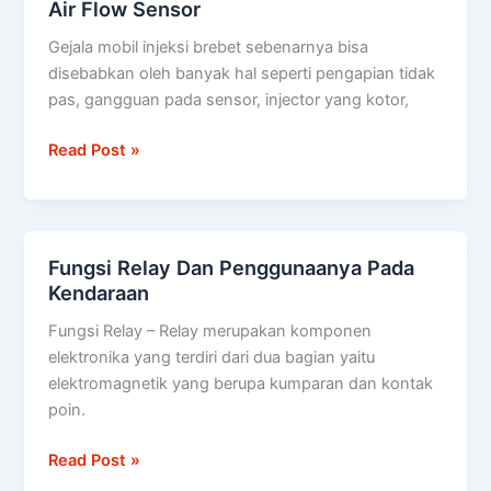
Air Flow Sensor
Injeksi
Brebet
Gejala mobil injeksi brebet sebenarnya bisa
?
disebabkan oleh banyak hal seperti pengapian tidak
Bersihkan
pas, gangguan pada sensor, injector yang kotor,
Mass
Air
Read Post »
Flow
Sensor
Fungsi Relay Dan Penggunaanya Pada
Fungsi
Kendaraan
Relay
Dan
Fungsi Relay – Relay merupakan komponen
Penggunaanya
elektronika yang terdiri dari dua bagian yaitu
Pada
elektromagnetik yang berupa kumparan dan kontak
Kendaraan
poin.
Read Post »